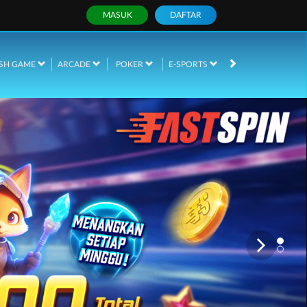
MASUK
DAFTAR
SH GAME
ARCADE
POKER
E-SPORTS
SABUNG AYAM