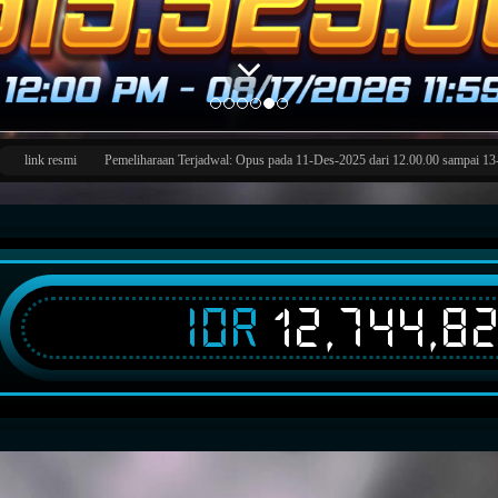
smi
Pemeliharaan Terjadwal: Opus pada 11-Des-2025 dari 12.00.00 sampai 13-Des-2026 1
IDR
12,744,82