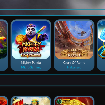
Mighty Panda
Glory Of Rome
MicroGaming
Habanero