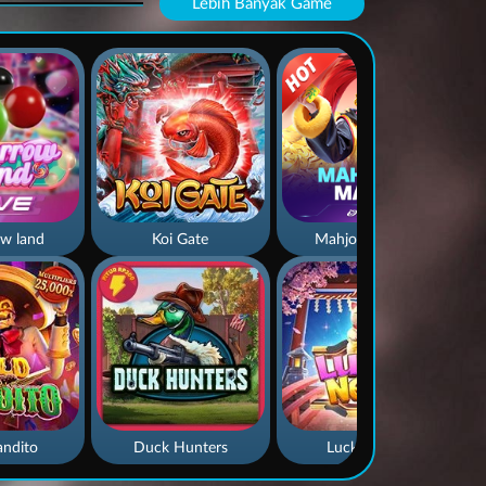
Lebih Banyak Game
w land
Koi Gate
Mahjong Magic
andito
Duck Hunters
Lucky Neko