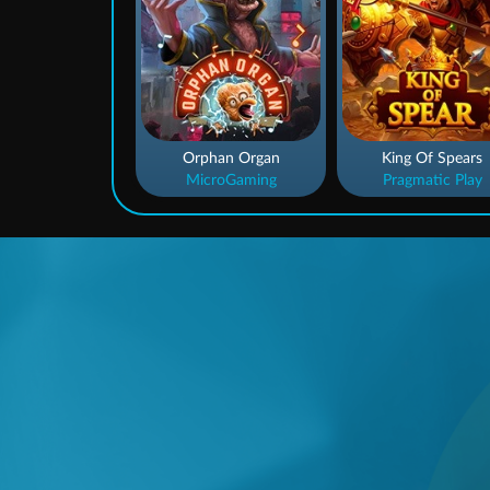
Orphan Organ
King Of Spears
MicroGaming
Pragmatic Play