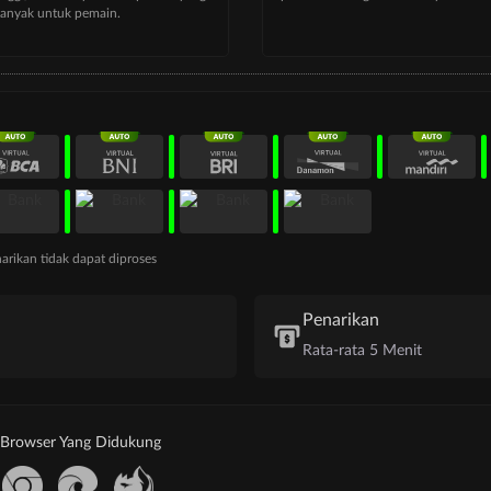
banyak untuk pemain.
arikan tidak dapat diproses
Penarikan
Rata-rata 5 Menit
Browser Yang Didukung