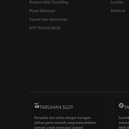
Responsible Gambling
Loyalty
Pusat Bantuan
Referral
Syarat dan Ketentuan
RTP RAJASURGA
TARUHAN SLOT
T
Penyedia slot online dengan beragam
Sports
pilihan game menarik yang memudahkan
menawa
pemain untuk mencapai jackpot
lebih 