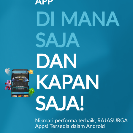
APP
DI MANA
SAJA
DAN
KAPAN
SAJA!
Nikmati performa terbaik, RAJASURGA
Apps! Tersedia dalam Android