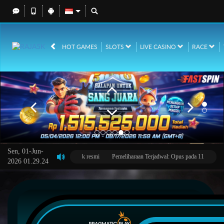
HOT GAMES
SLOTS
LIVE CASINO
RACE
Sen, 01-Jun-
ndar terbaik game terbaru link resmi
Pemeliharaan Terjadwal: Opus pada 11-Des-2025 dar
2026 01.29.24