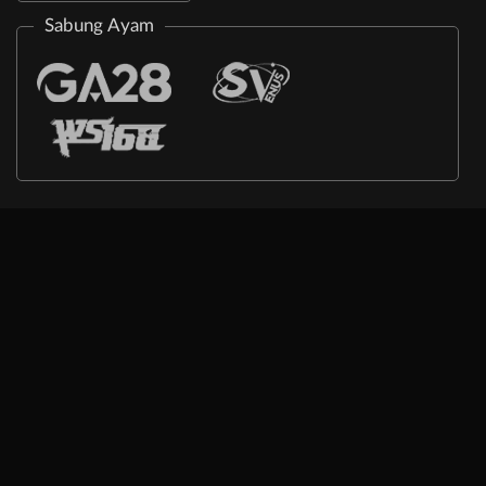
Sabung Ayam