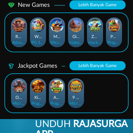
New Games
Lebih Banyak Game
Rhapsody of Muertos
Wings of Iguazu
Mighty Panda
Glory Of Rome
Ze Zeus
Pandemic Rising
AdvantPlay
PG Soft
MicroGaming
Habanero
Hacksaw
Pragmatic Play
Jackpot Games
Lebih Banyak Game
Orphan Organ
King Of Spears
Anaconda Gold
9 Masks of Fire™ HyperSpins™
MicroGaming
Pragmatic Play
Pragmatic Play
MicroGaming
UNDUH
RAJASURGA