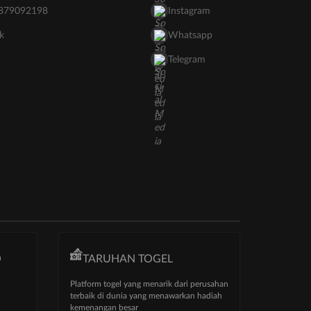
879092198
Instagram
k
Whatsapp
Telegram
O
TARUHAN TOGEL
Platform togel yang menarik dari perusahan
terbaik di dunia yang menawarkan hadiah
kemenangan besar