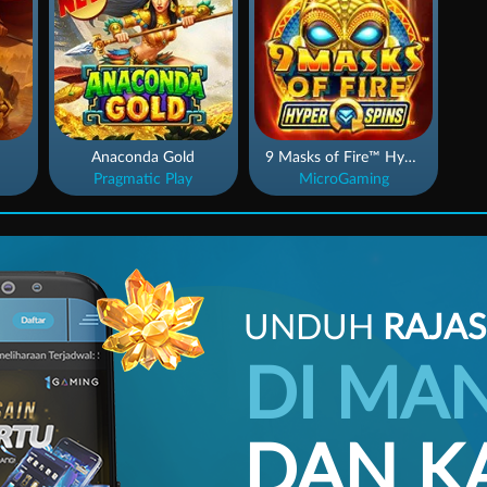
Anaconda Gold
9 Masks of Fire™ HyperSpins™
Pragmatic Play
MicroGaming
UNDUH
RAJA
DI MAN
DAN KA