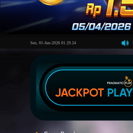
Sen, 01-Jun-2026 01.29.24
p di RAJASURGA situs slot88 judi online agen terpercaya bandar terbaik game terbaru link res
JACKPOT
PLAY