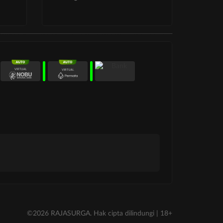
©2026 RAJASURGA. Hak cipta dilindungi | 18+