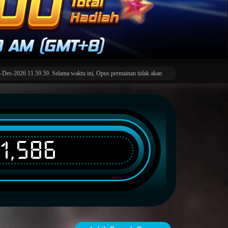
.59.59. Selama waktu ini, Opus permainan tidak akan tersedia. Kami memohon maaf atas ke
51,586