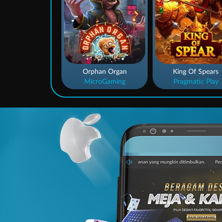
Orphan Organ
King Of Spears
MicroGaming
Pragmatic Play