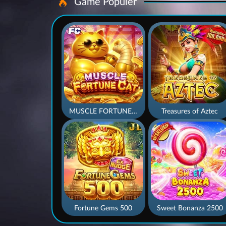
Game Populer
MUSCLE FORTUNE CAT
Treasures of Aztec
Fortune Gems 500
Sweet Bonanza 2500