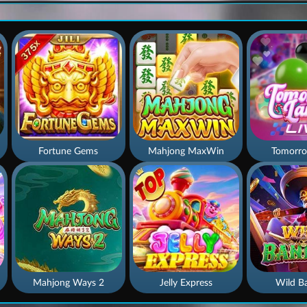
Fortune Gems
Mahjong MaxWin
Tomorro
Mahjong Ways 2
Jelly Express
Wild B