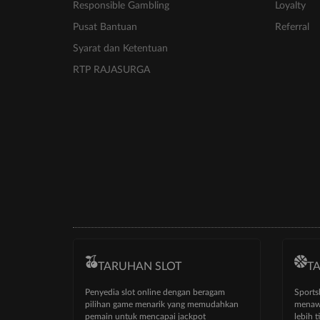
Responsible Gambling
Loyalty
Pusat Bantuan
Referral
Syarat dan Ketentuan
RTP RAJASURGA
TARUHAN SLOT
T
Penyedia slot online dengan beragam
Sports
pilihan game menarik yang memudahkan
menawa
pemain untuk mencapai jackpot
lebih 