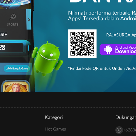
Nikmati performa terbaik,
Apps! Tersedia dalam Andro
RAJASURGA A
*Pindai kode QR untuk Unduh
Andr
Kategori
Dukunga
Hot Games
+6283