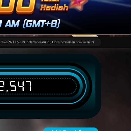
.59.59. Selama waktu ini, Opus permainan tidak akan tersedia. Kami memohon maaf atas ket
02,547