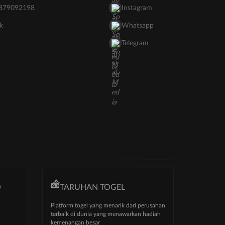
879092198
Instagram
k
Whatsapp
Telegram
O
TARUHAN TOGEL
Platform togel yang menarik dari perusahan
terbaik di dunia yang menawarkan hadiah
kemenangan besar