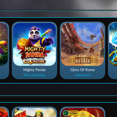
Mighty Panda
Glory Of Rome
MicroGaming
Habanero