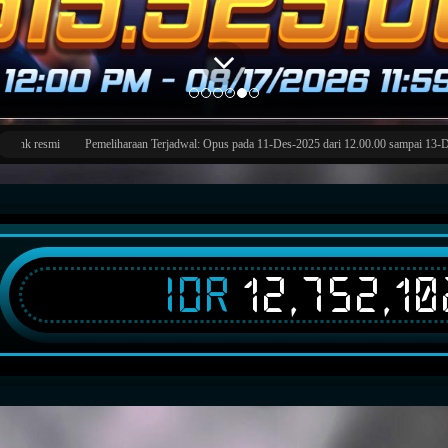
mi
Pemeliharaan Terjadwal: Opus pada 11-Des-2025 dari 12.00.00 sampai 13-Des-2026 11
IDR
12,752,1