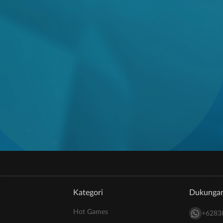
Kategori
Dukunga
Hot Games
+6283