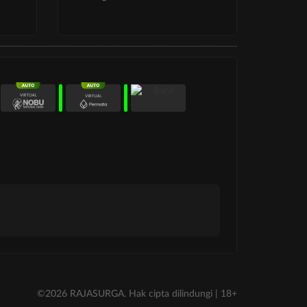
©2026 RAJASURGA. Hak cipta dilindungi | 18+