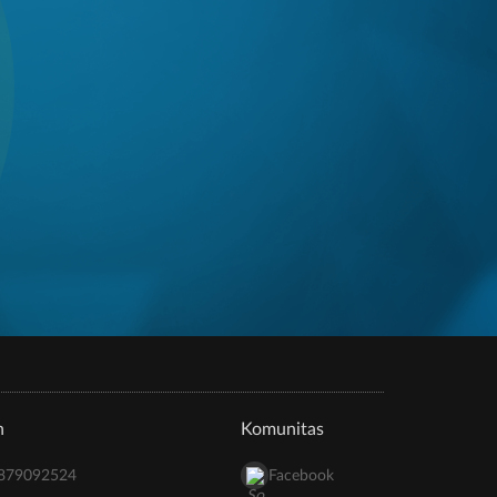
n
Komunitas
879092524
Facebook