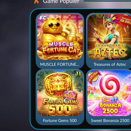
Game Populer
MUSCLE FORTUNE CAT
Treasures of Aztec
Fortune Gems 500
Sweet Bonanza 2500