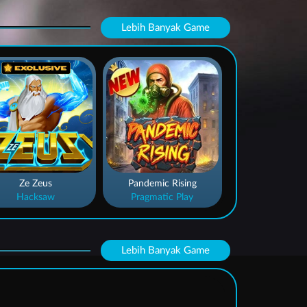
Lebih Banyak Game
Ze Zeus
Pandemic Rising
Hacksaw
Pragmatic Play
Lebih Banyak Game