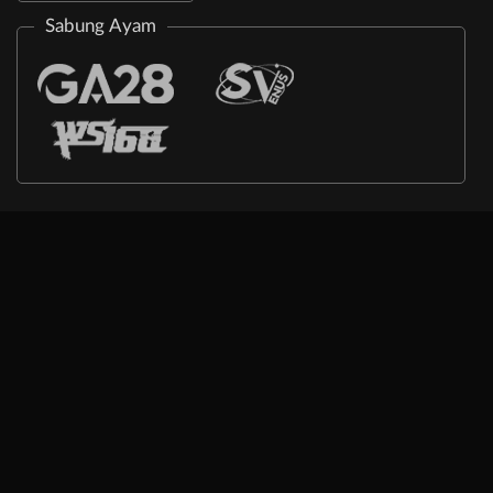
Sabung Ayam