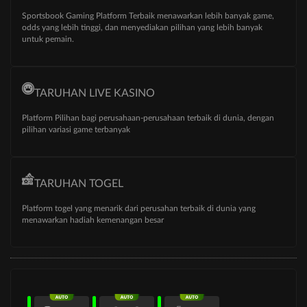
Sportsbook Gaming Platform Terbaik menawarkan lebih banyak game,
odds yang lebih tinggi, dan menyediakan pilihan yang lebih banyak
untuk pemain.
TARUHAN LIVE KASINO
Platform Pilihan bagi perusahaan-perusahaan terbaik di dunia, dengan
pilihan variasi game terbanyak
TARUHAN TOGEL
Platform togel yang menarik dari perusahan terbaik di dunia yang
menawarkan hadiah kemenangan besar