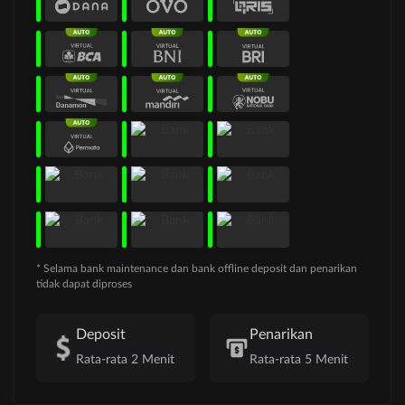
* Selama bank maintenance dan bank offline deposit dan penarikan
tidak dapat diproses
Deposit
Penarikan
Rata-rata 2 Menit
Rata-rata 5 Menit