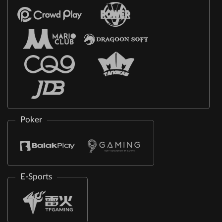
Poker
E-Sports