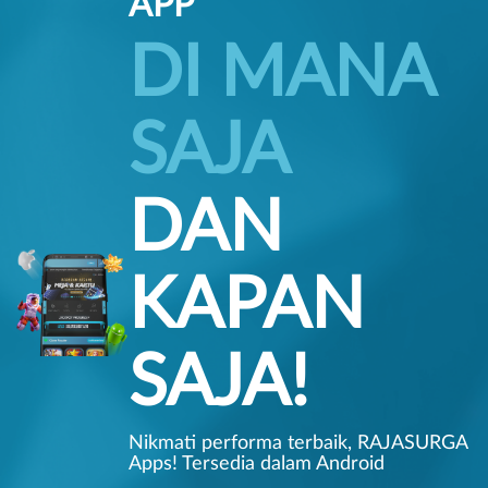
APP
DI MANA
SAJA
DAN
KAPAN
SAJA!
Nikmati performa terbaik, RAJASURGA
Apps! Tersedia dalam Android