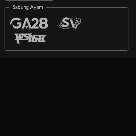
Sabung Ayam