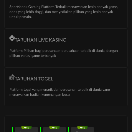
Sportsbook Gaming Platform Terbaik menawarkan lebih banyak game,
odds yang lebih tinggi, dan menyediakan pilihan yang lebih banyak
untuk pemain.
TARUHAN LIVE KASINO
Platform Pilihan bagi perusahaan-perusahaan terbaik di dunia, dengan
pilihan variasi game terbanyak
TARUHAN TOGEL
Platform togel yang menarik dari perusahan terbaik di dunia yang
menawarkan hadiah kemenangan besar