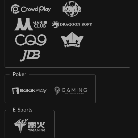
Poker
E-Sports