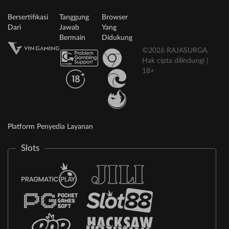
Bersertifikasi
Tanggung
Browser
Dari
Jawab
Yang
Bermain
Didukung
©2026 RAJASURGA.
Hak cipta dilindungi |
18+
Platform Penyedia Layanan
Slots