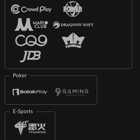
Poker
E-Sports