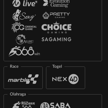
Race
Togel
Olahraga