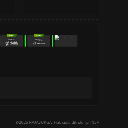
©2026 RAJASURGA. Hak cipta dilindungi | 18+