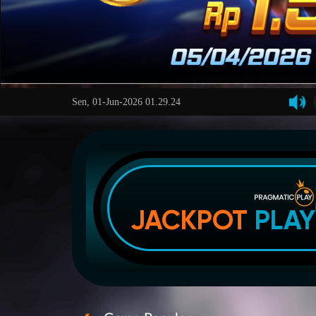
Sen, 01-Jun-2026 01.29.24
 di RAJASURGA situs slot88 judi online agen terpercaya bandar terbaik game terbaru link resm
JACKPOT
PLAY