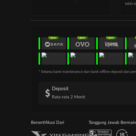
lebih 
* Selama bank maintenance dan bank offline deposit dan pen
Deposit
Rata-rata 2 Menit
Bersertifikasi Dari
Tanggung Jawab Bermain