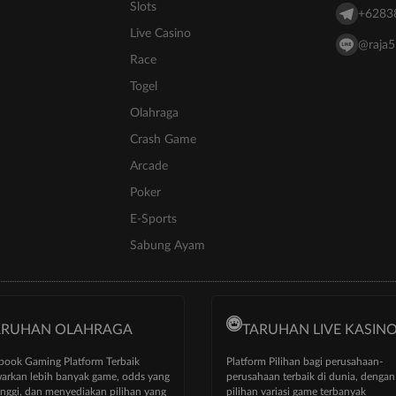
Slots
+6283
Live Casino
@raja5
Race
Togel
Olahraga
Crash Game
Arcade
Poker
E-Sports
Sabung Ayam
ARUHAN OLAHRAGA
TARUHAN LIVE KASIN
book Gaming Platform Terbaik
Platform Pilihan bagi perusahaan-
rkan lebih banyak game, odds yang
perusahaan terbaik di dunia, dengan
tinggi, dan menyediakan pilihan yang
pilihan variasi game terbanyak