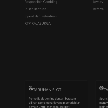
Responsible Gambling
Loyalty
Pusat Bantuan
Referral
Syarat dan Ketentuan
RTP RAJASURGA
TARUHAN SLOT
T
Penyedia slot online dengan beragam
Sports
pilihan game menarik yang memudahkan
menawa
pemain untuk mencapai jackpot
lebih 