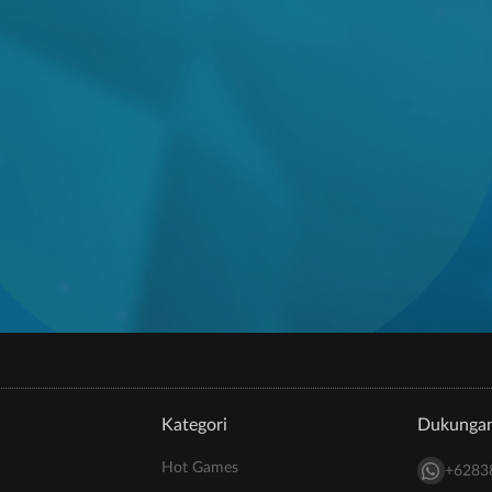
Kategori
Dukunga
Hot Games
+6283