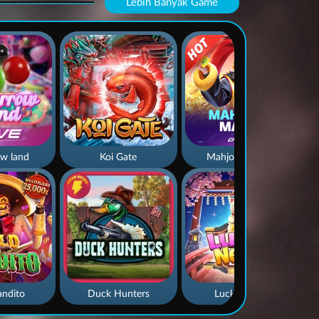
Lebih Banyak Game
w land
Koi Gate
Mahjong Magic
andito
Duck Hunters
Lucky Neko