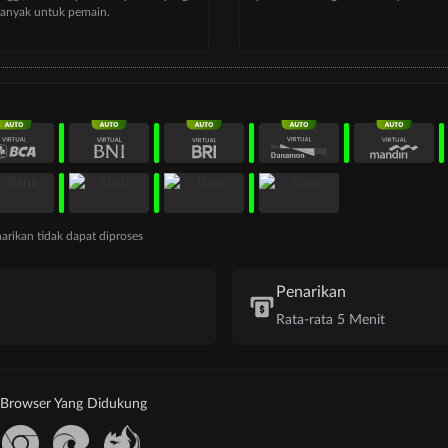
banyak untuk pemain.
arikan tidak dapat diproses
Penarikan
Rata-rata 5 Menit
Browser Yang Didukung