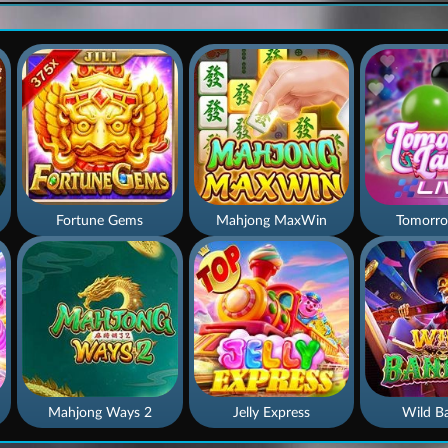
Fortune Gems
Mahjong MaxWin
Tomorro
Mahjong Ways 2
Jelly Express
Wild B