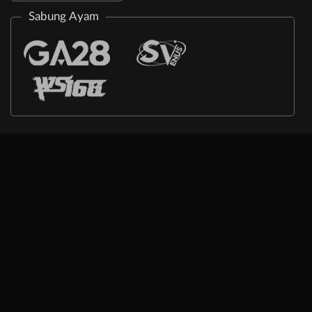
Sabung Ayam