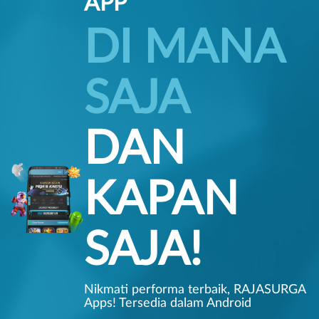
APP
DI MANA
SAJA
DAN
KAPAN
SAJA!
Nikmati performa terbaik, RAJASURGA
Apps! Tersedia dalam Android