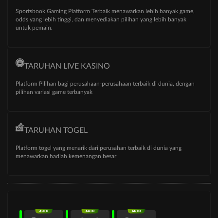
Sportsbook Gaming Platform Terbaik menawarkan lebih banyak game,
odds yang lebih tinggi, dan menyediakan pilihan yang lebih banyak
untuk pemain.
TARUHAN LIVE KASINO
Platform Pilihan bagi perusahaan-perusahaan terbaik di dunia, dengan
pilihan variasi game terbanyak
TARUHAN TOGEL
Platform togel yang menarik dari perusahan terbaik di dunia yang
menawarkan hadiah kemenangan besar