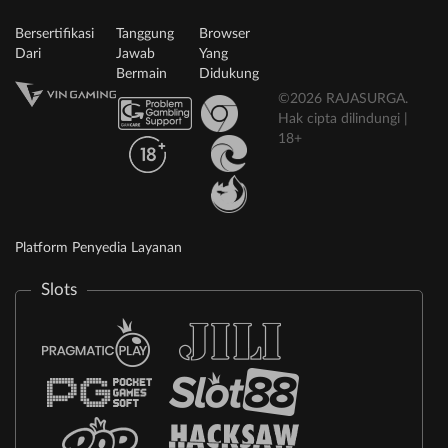
Bersertifikasi
Tanggung
Browser
Dari
Jawab
Yang
Bermain
Didukung
©2026 RAJASURGA.
Hak cipta dilindungi |
18+
Platform Penyedia Layanan
Slots