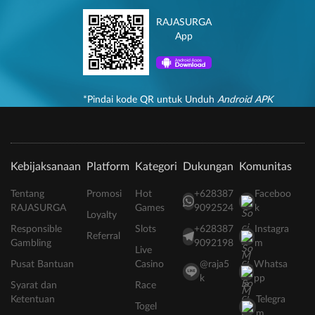
RAJASURGA
App
*Pindai kode QR untuk Unduh
Android APK
Kebijaksanaan
Platform
Kategori
Dukungan
Komunitas
Tentang
Promosi
Hot
+628387
Faceboo
RAJASURGA
Games
9092524
k
Loyalty
Responsible
Slots
+628387
Instagra
Referral
Gambling
9092198
m
Live
Pusat Bantuan
Casino
@raja5
Whatsa
k
pp
Syarat dan
Race
Ketentuan
Telegra
Togel
m