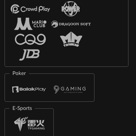
Poker
E-Sports