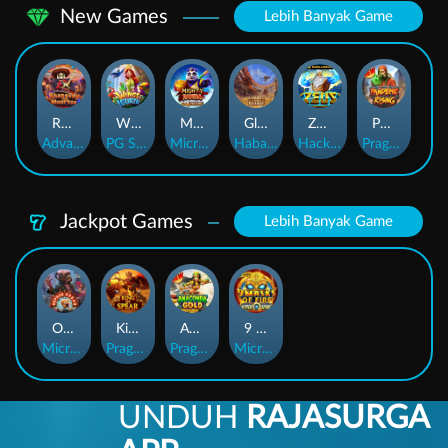
New Games
Lebih Banyak Game
Rhapsody of Muertos
Wings of Iguazu
Mighty Panda
Glory Of Rome
Ze Zeus
Pandemic Rising
AdvantPlay
PG Soft
MicroGaming
Habanero
Hacksaw
Pragmatic Play
Jackpot Games
Lebih Banyak Game
Orphan Organ
King Of Spears
Anaconda Gold
9 Masks of Fire™ HyperSpins™
MicroGaming
Pragmatic Play
Pragmatic Play
MicroGaming
UNDUH
RAJASURGA