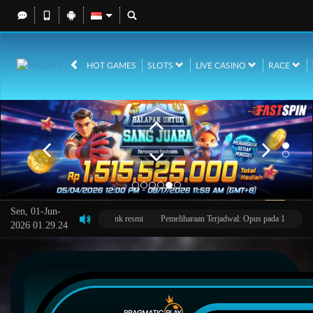
HOT GAMES
SLOTS
LIVE CASINO
RACE
Sen, 01-Jun-
andar terbaik game terbaru link resmi
Pemeliharaan Terjadwal: Opus pada 11-Des-2025 da
2026 01.29.24