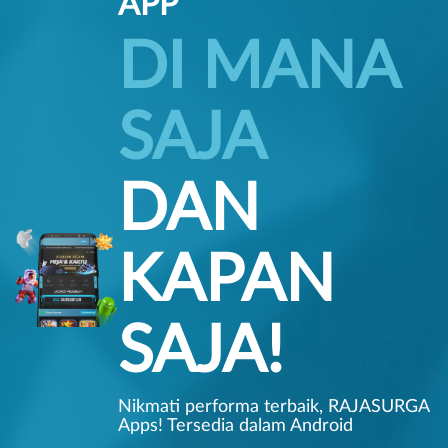
APP
DI MANA
SAJA
DAN
KAPAN
SAJA!
Nikmati performa terbaik, RAJASURGA
Apps! Tersedia dalam Android