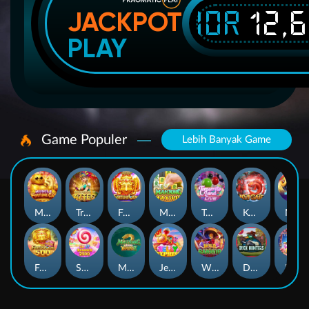
IDR
12,
JACKPOT
PLAY
Game Populer
Lebih Banyak Game
MUSCLE FORTUNE CAT
Treasures of Aztec
Fortune Gems
Mahjong MaxWin
Tomorrow land
Koi Gate
Mahjong Magic
Fortune Gems 500
Sweet Bonanza 2500
Mahjong Ways 2
Jelly Express
Wild Bandito
Duck Hunters
Lucky Neko