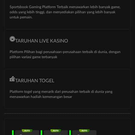
Sportsbook Gaming Platform Terbaik menawarkan lebih banyak game,
odds yang lebih tinggi, dan menyediakan pilihan yang lebih banyak
untuk pemain.
TARUHAN LIVE KASINO
Platform Pilihan bagi perusahaan-perusahaan terbaik di dunia, dengan
pilihan variasi game terbanyak
TARUHAN TOGEL
Platform togel yang menarik dari perusahan terbaik di dunia yang
menawarkan hadiah kemenangan besar