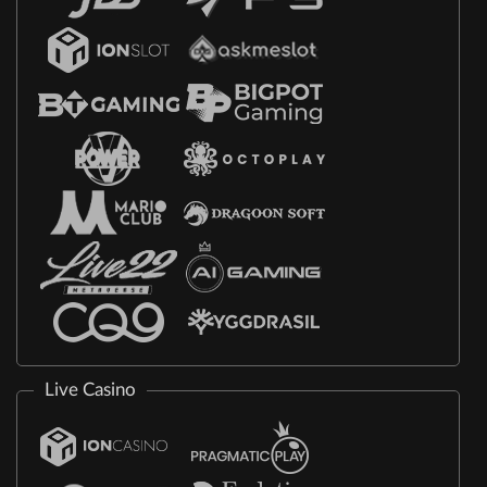
Live Casino